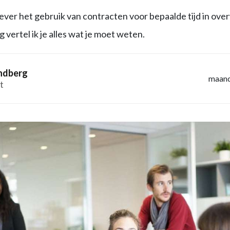
ver het gebruik van contracten voor bepaalde tijd in ov
g vertel ik je alles wat je moet weten.
andberg
maand
t