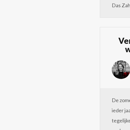
Das Zah
Ver
w
De zomer
ieder ja
tegelijk