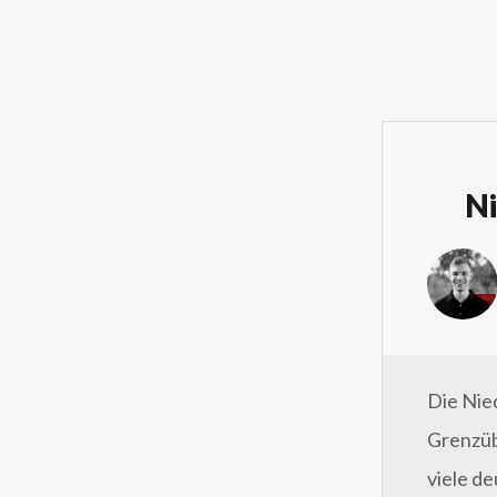
Ni
Die Nie
Grenzüb
viele d