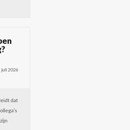
bben
g?
juli 2026
leidt dat
ollega’s
zijn