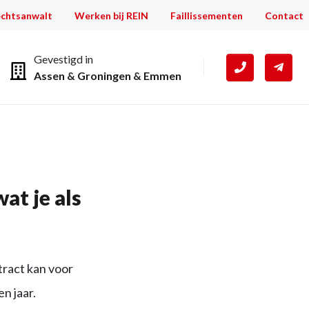
chtsanwalt
Werken bij REIN
Faillissementen
Contact
Gevestigd in
Assen
&
Groningen
&
Emmen
at je als
tract kan voor
n jaar.