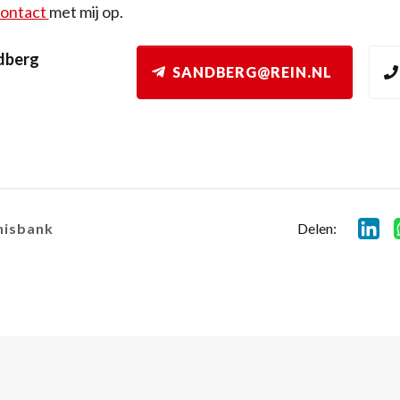
ontact
met mij op.
dberg
SANDBERG@REIN.NL
Delen:
nisbank