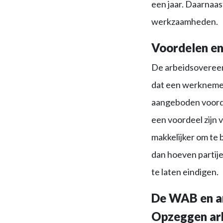
een jaar. Daarnaa
werkzaamheden.
Voordelen en
De arbeidsovereenk
dat een werknemer 
aangeboden voorda
een voordeel zijn 
makkelijker om te 
dan hoeven partij
te laten eindigen.
De WAB en ar
Opzeggen arb