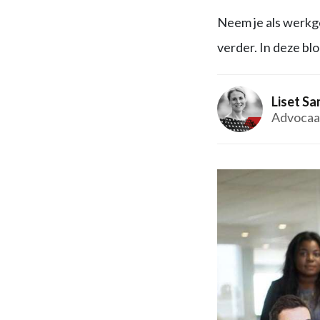
Neem je als werkge
verder. In deze blo
Liset S
Advocaa