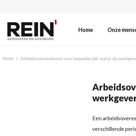
Home
Onze mens
Home
Arbeidsovereenkomst voor bepaalde tijd: wat je als werkge
Arbeidsove
werkgever
Een arbeidsovereen
verschillende per