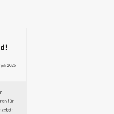
ld!
juli 2026
n.
ren für
 zeigt: