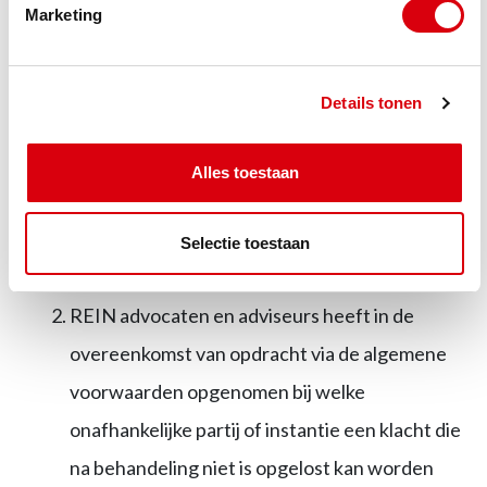
Marketing
Artikel 4 informatie bij aanvang dienstverlening
Deze kantoorklachtenregeling is openbaar
Details tonen
gemaakt. De advocaat wijst de cliënt voor het
aangaan van de overeenkomst van opdracht
Alles toestaan
erop dat het kantoor een
kantoorklachtenregeling hanteert en dat
Selectie toestaan
deze van toepassing is op de dienstverlening.
REIN advocaten en adviseurs heeft in de
overeenkomst van opdracht via de algemene
voorwaarden opgenomen bij welke
onafhankelijke partij of instantie een klacht die
na behandeling niet is opgelost kan worden