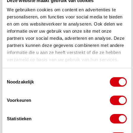
klachten van cliënten binnen een redelijke
Deze website maakt gebruik van cookies
We gebruiken cookies om content en advertenties te
termijn op een constructieve wijze af te
personaliseren, om functies voor social media te bieden
handelen;
en om ons websiteverkeer te analyseren. Ook delen we
informatie over uw gebruik van onze site met onze
het vastleggen van een procedure om de
partners voor social media, adverteren en analyse. Deze
oorzaken van klachten van cliënten vast te
partners kunnen deze gegevens combineren met andere
stellen;
informatie die u aan ze heeft verstrekt of die ze hebben
verzameld op basis van uw gebruik van hun services.
behoud en verbetering van bestaande relaties
door middel van goede klachtenbehandeling;
Toestemmingsselectie
Noodzakelijk
medewerkers te trainen in cliëntgericht
reageren op klachten;
Voorkeuren
verbetering van de kwaliteit van de
dienstverlening met behulp van
Statistieken
klachtbehandeling en klachtanalyse.