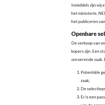
Inmiddels zijn wij
het ministerie, N
het publiceren va
Openbare sel
De verkoop van on
kopers zijn. Een 
onroerende zaak. 
Potentiële g
zaak;
De selectiepr
Er is een pa
van de onroer