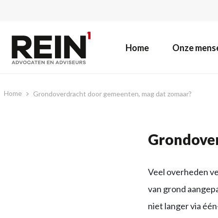
Home
Onze mens
Home
Grondoverdracht door gemeenten, mag dat zomaar?
Grondover
Veel overheden ve
van grond aangepa
niet langer via éé