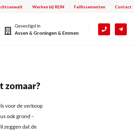
chtsanwalt
Werken bij REIN
Faillissementen
Contact
Gevestigd in
Assen
&
Groningen
&
Emmen
t zomaar?
els voor de verkoop
us ook grond –
il zeggen dat de