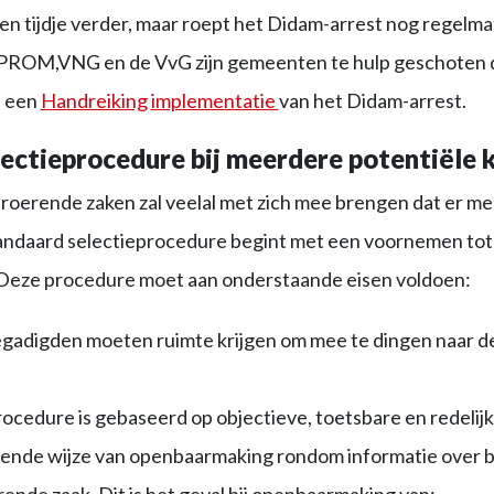
 een tijdje verder, maar roept het Didam-arrest nog regelm
EPROM,VNG en de VvG zijn gemeenten te hulp geschoten d
n een
Handreiking
implementatie
van het Didam-arrest.
ectieprocedure bij meerdere potentiële 
roerende zaken zal veelal met zich mee brengen dat er me
standaard selectieprocedure begint met een voornemen tot
Deze procedure moet aan onderstaande eisen voldoen:
egadigden moeten ruimte krijgen om mee te dingen naar 
ocedure is gebaseerd op objectieve, toetsbare en redelijke
ssende wijze van openbaarmaking rondom informatie over 
ende zaak. Dit is het geval bij openbaarmaking van: