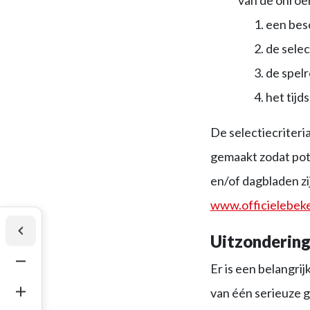
een besc
de selec
de spelr
het tijd
De selectiecriter
gemaakt zodat pot
en/of dagbladen zi
www.officielebek
Uitzondering
Er is een belangri
van één serieuze g