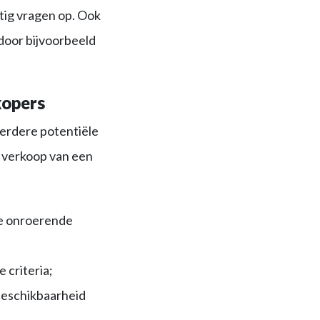
atig vragen op. Ook
oor bijvoorbeeld
kopers
erdere potentiële
 verkoop van een
de onroerende
 criteria;
beschikbaarheid