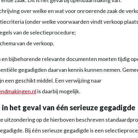
hrijving over welke en wat voor onroerende zaak de verk
tiecriteria (onder welke voorwaarden vindt verkoop plaats
egels van de selectieprocedure;
schema van de verkoop.
ia en bijbehorende relevante documenten moeten tijdig o
entiële gegadigden daarvan kennis kunnen nemen. Gemee
jn een geschikt middel. Een verwijzing naar
endmakingen.nl
is daarbij mogelijk.
 in het geval van één serieuze gegadigde
jke uitzondering op de hierboven beschreven standaardpro
egadigde. Bij één serieuze gegadigde is een selectieproc