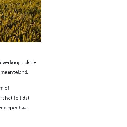
ndverkoop ook de
gemeenteland.
n of
 het feit dat
 een openbaar