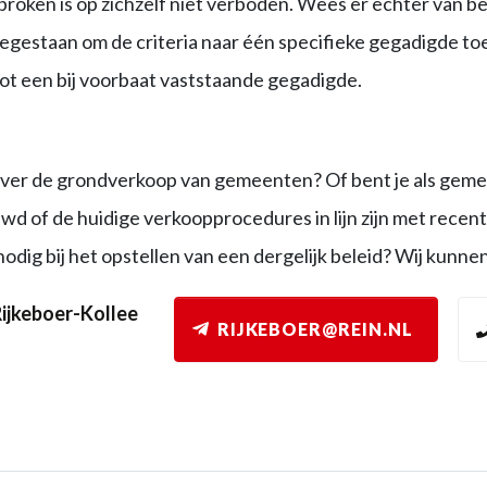
roken is op zichzelf niet verboden. Wees er echter van b
 toegestaan om de criteria naar één specifieke gegadigde to
tot een bij voorbaat vaststaande gegadigde.
over de grondverkoop van gemeenten? Of bent je als geme
wd of de huidige verkoopprocedures in lijn zijn met recen
 nodig bij het opstellen van een dergelijk beleid? Wij kunne
ijkeboer-Kollee
RIJKEBOER@REIN.NL