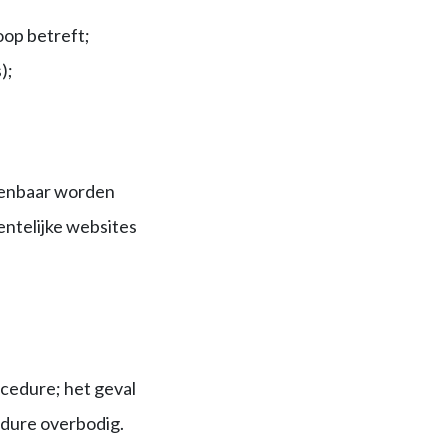
oop betreft;
);
penbaar worden
ntelijke websites
cedure; het geval
edure overbodig.