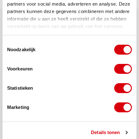
partners voor social media, adverteren en analyse. Deze
partners kunnen deze gegevens combineren met andere
informatie die u aan ze heeft verstrekt of die ze hebben
verzameld op basis van uw gebruik van hun services.
Toestemmingsselectie
Ook interessant
Noodzakelijk
Voorkeuren
Ausstehende
Forderungen in den
Statistieken
Niederlanden? So
erhalten Sie Ihr Geld!
Marketing
Tim
donderdag 23 juli
Hingstman
2026
Details tonen