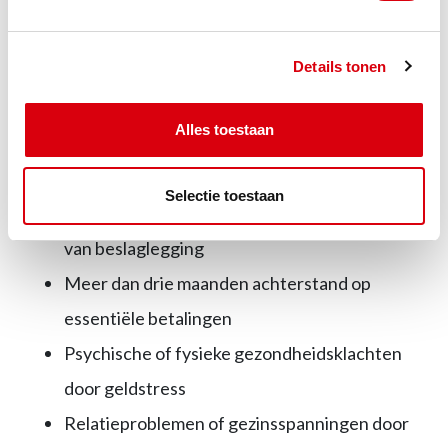
Duidelijke criteria voor het inschakelen van hulp
Details tonen
zijn:
Alles toestaan
Dreigende huisuitzetting of afsluiting van gas,
water of elektra
Selectie toestaan
Ontvangst van dagvaarding of aankondiging
van beslaglegging
Meer dan drie maanden achterstand op
essentiële betalingen
Psychische of fysieke gezondheidsklachten
door geldstress
Relatieproblemen of gezinsspanningen door