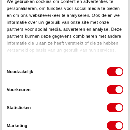
We gebruiken cookies om content en advertenties te
verhoogd ziekteverzuim en verminderde
personaliseren, om functies voor social media te bieden
betrokkenheid bij medewerkers met financiële
en om ons websiteverkeer te analyseren. Ook delen we
informatie over uw gebruik van onze site met onze
problemen.
partners voor social media, adverteren en analyse. Deze
partners kunnen deze gegevens combineren met andere
Wanneer moet je hulp zoeken bij
informatie die u aan ze heeft verstrekt of die ze hebben
schuldenproblematiek?
verzameld op basis van uw gebruik van hun services.
Professionele hulp is noodzakelijk wanneer
Toestemmingsselectie
basisbehoeften zoals huisvesting, voeding of
Noodzakelijk
medische zorg in gevaar komen. Ook wanneer
schulden ondanks serieuze pogingen tot aflossing
Voorkeuren
blijven oplopen, is externe ondersteuning cruciaal.
Statistieken
Het moment waarop eigen oplossingen niet meer
werken, markeert de noodzaak voor professionele
Marketing
interventie.