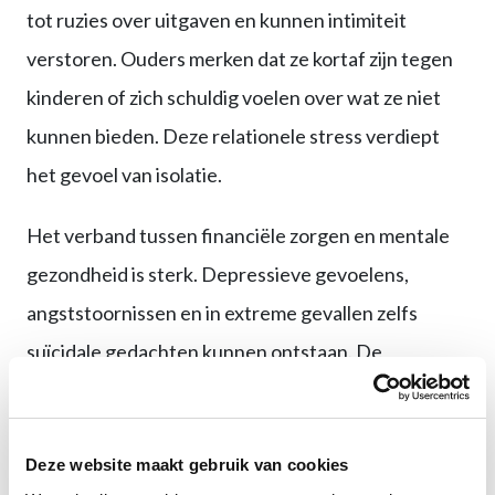
tot ruzies over uitgaven en kunnen intimiteit
verstoren. Ouders merken dat ze kortaf zijn tegen
kinderen of zich schuldig voelen over wat ze niet
kunnen bieden. Deze relationele stress verdiept
het gevoel van isolatie.
Het verband tussen financiële zorgen en mentale
gezondheid is sterk. Depressieve gevoelens,
angststoornissen en in extreme gevallen zelfs
suïcidale gedachten kunnen ontstaan. De
schaamte over schulden verhindert vaak dat
mensen hulp zoeken, waardoor psychische
Deze website maakt gebruik van cookies
klachten verergeren. Werkgevers merken