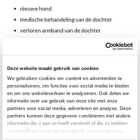
nieuwe hond
medische behandeling van de dochter
verloren armband van de dochter
reiskosten
verlies aan inkomen
Verweer
Deze website maakt gebruik van cookies
We gebruiken cookies om content en advertenties te
De man verweert zich, volgende de rechter zelfs
personaliseren, om functies voor social media te bieden
en om ons websiteverkeer te analyseren. Ook delen we
‘tegen beter weten in’, met de stelling dat de
informatie over uw gebruik van onze site met onze
buldog de dwergpoedel niet heeft gebeten en de
partners voor social media, adverteren en analyse. Deze
honden op tijd uit elkaar zijn gehaald.
partners kunnen deze gegevens combineren met andere
informatie die u aan ze heeft verstrekt of die ze hebben
verzameld op basis van uw gebruik van hun services.
Uit opgevraagde bewegende camerabeelden van