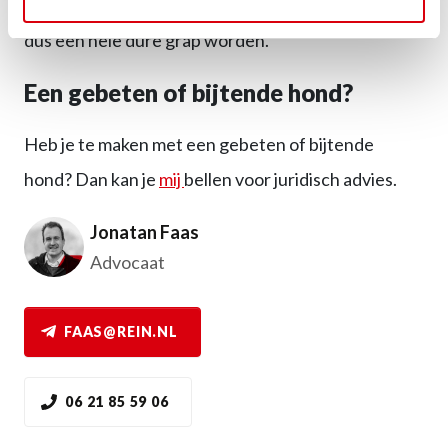
zorgen dat jouw hond niet bijt, want dat kan anders
dus een hele dure grap worden.
Een gebeten of bijtende hond?
Heb je te maken met een gebeten of bijtende
hond? Dan kan je
mij
bellen voor juridisch advies.
Jonatan Faas
Advocaat
FAAS@REIN.NL
06 21 85 59 06