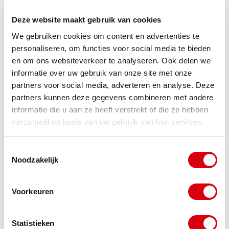
een gebrek
Deze website maakt gebruik van cookies
Als er een gebrek kleeft aan de winkelruimte die
We gebruiken cookies om content en advertenties te
verhuurd wordt, kan dit een reden zijn tot
personaliseren, om functies voor social media te bieden
en om ons websiteverkeer te analyseren. Ook delen we
huurverlaging. Of je in aanmerking komt voor dit
informatie over uw gebruik van onze site met onze
type verlaging, hangt af van diverse criteria. Wil je
partners voor social media, adverteren en analyse. Deze
partners kunnen deze gegevens combineren met andere
meer weten over dit onderwerp, of heb je andere
informatie die u aan ze heeft verstrekt of die ze hebben
vragen over huurrecht?
Bel of mail
mij gerust. Ik
verzameld op basis van uw gebruik van hun services.
help je graag verder.
Toestemmingsselectie
Noodzakelijk
Ruben Wanschers
Advocaat
Voorkeuren
WANSCHERS@REIN.NL
Statistieken