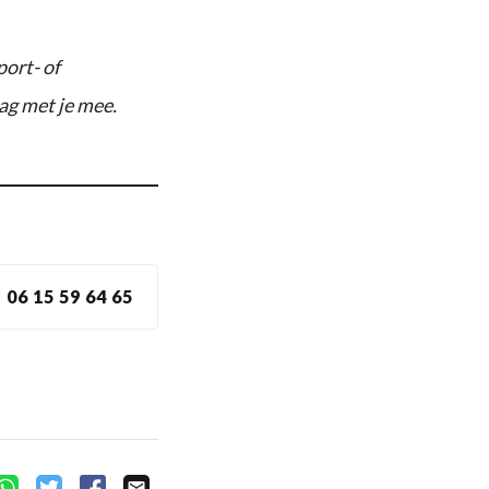
port- of
aag met je mee.
06 15 59 64 65