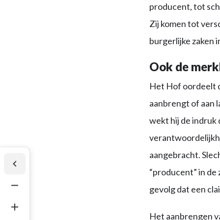
producent, tot sc
Zij komen tot vers
burgerlijke zaken 
Ook de merkh
Het Hof oordeelt 
aanbrengt of aan 
wekt hij de indruk 
verantwoordelijkhe
aangebracht. Slech
“producent” in de z
gevolg dat een cla
Het aanbrengen va