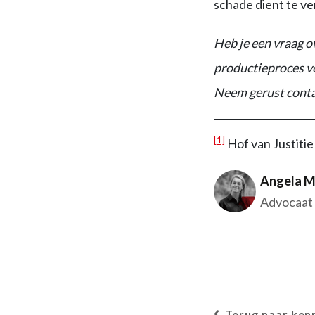
schade dient te v
Heb je een vraag o
productieproces v
Neem gerust conta
[1]
Hof van Justitie
Angela M
Advocaat
Terug naar ken