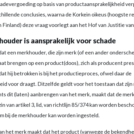
hadevergoeding op basis van productaansprakelijkheid ver
chillende conclusies, waarna de Korkein oikeus (hoogste re
in Finland) deze vraag voorlegt aan het Hof van Justitie va
ouder is aansprakelijk voor schade
dat een merkhouder, die zijn merk (of een ander ondersch
laat brengen op een product(doos), zich als producent pr
dat hij betrokken is bij het productieproces, ofwel daar de
id voor draagt. Ditzelfde geldt voor het toestaan dat zij
ts dit (laten) aanbrengen van het merk, maakt dat de mer
in van artikel 3, lid, van richtlijn 85/374 kan worden besch
im bij de merkhouder kan worden ingesteld.
n het merk maakt dat het product (vanwege de bekendhe