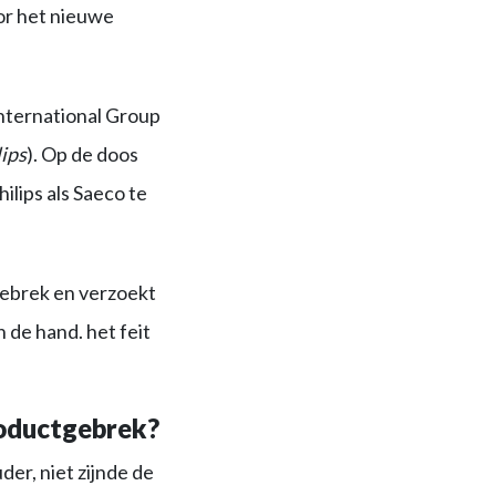
or het nieuwe
nternational Group
lips
). Op de doos
lips als Saeco te
gebrek en verzoekt
 de hand. het feit
roductgebrek?
der, niet zijnde de