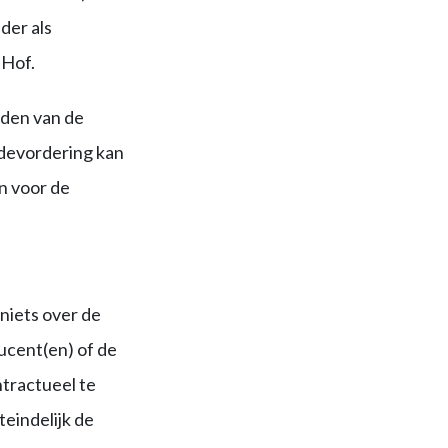
der als
 Hof.
rden van de
adevordering kan
n voor de
niets over de
ucent(en) of de
ntractueel te
eindelijk de