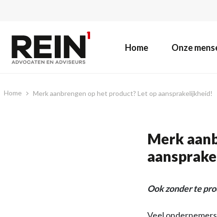
Home
Onze mens
Home
Merk aanbrengen op het product? Let op aansprakelijkheid!
Merk aanb
aansprakel
Ook zonder te pro
Veel ondernemers 