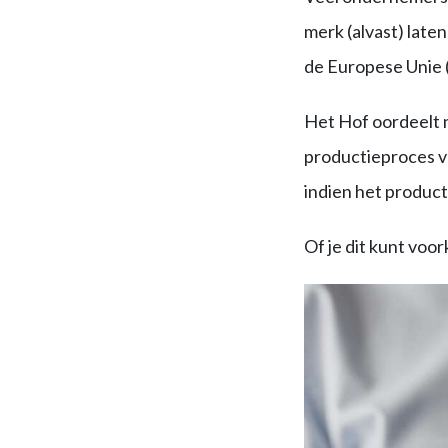
merk (alvast) late
de Europese Unie (h
Het Hof oordeelt n
productieproces va
indien het product
Of je dit kunt voo