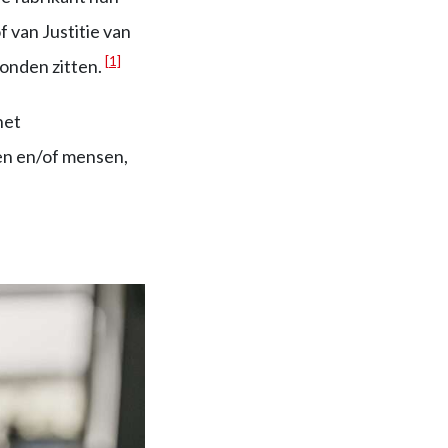
 van Justitie van
[1]
bonden zitten.
het
ken en/of mensen,