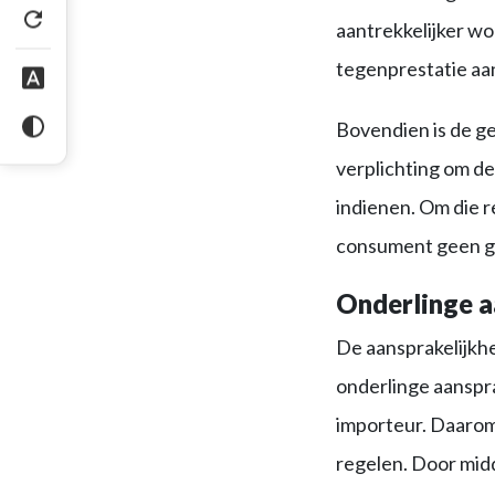
aantrekkelijker w
tegenprestatie aan
Bovendien is de g
verplichting om de
indienen. Om die r
consument geen g
Onderlinge a
De aansprakelijkh
onderlinge aanspr
importeur. Daarom 
regelen. Door midd