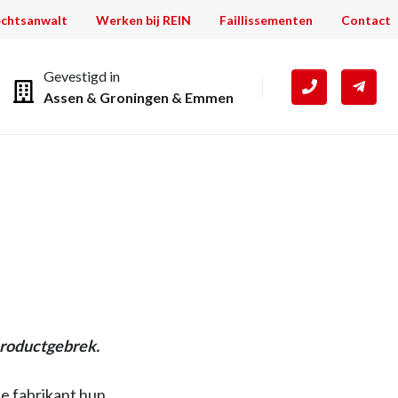
chtsanwalt
Werken bij REIN
Faillissementen
Contact
Gevestigd in
Assen
&
Groningen
&
Emmen
productgebrek.
e fabrikant hun