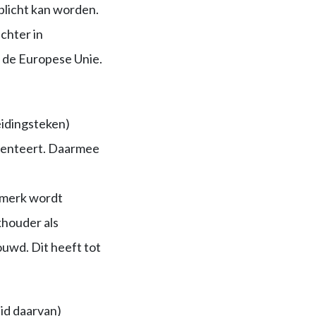
plicht kan worden.
chter in
n de Europese Unie.
eidingsteken)
esenteert. Daarmee
n merk wordt
khouder als
ouwd. Dit heeft tot
id daarvan)