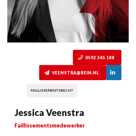
0592 345 188
VEENSTRA@REIN.NL
FAILLISSEMENTSRECHT
Jessica Veenstra
Faillissementsmedewerker