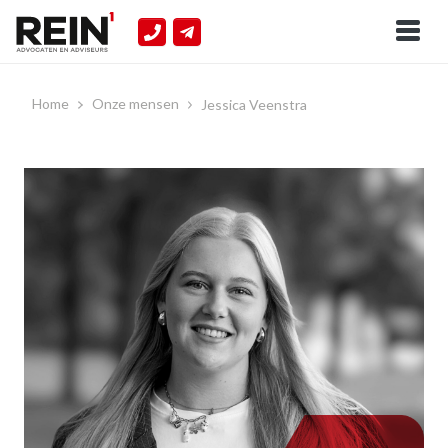
Home
Onze mensen
Jessica Veenstra