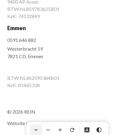
9400 AP Assen
BTW:NL859783625B01
KvK: 74132849
Emmen
0591 646 882
Westerbracht 19
7821 CD, Emmen
BTW:NL862095384B01
KvK: 81445334
© 2026 REIN
Website door:
Webba