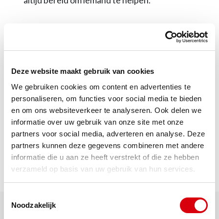
altijd bereid om iemand te helpen.
Aan discipline en controle geen gebrek. Van
mbo naar hbo en door naar een master: als
Jessica ergens voor gaat, dan gaat ze. Ze
Deze website maakt gebruik van cookies
doet wat ze zegt. En ze zegt wat ze denkt.
We gebruiken cookies om content en advertenties te
Heel prettig, want bij REIN weten we precies
personaliseren, om functies voor social media te bieden
en om ons websiteverkeer te analyseren. Ook delen we
wat we aan haar hebben.
informatie over uw gebruik van onze site met onze
partners voor social media, adverteren en analyse. Deze
partners kunnen deze gegevens combineren met andere
informatie die u aan ze heeft verstrekt of die ze hebben
verzameld op basis van uw gebruik van hun services.
Toestemmingsselectie
Noodzakelijk