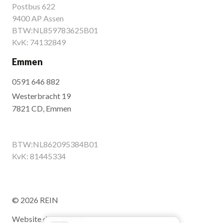
Postbus 622
9400 AP Assen
BTW:NL859783625B01
KvK: 74132849
Emmen
0591 646 882
Westerbracht 19
7821 CD, Emmen
BTW:NL862095384B01
KvK: 81445334
© 2026 REIN
Website door:
Webba