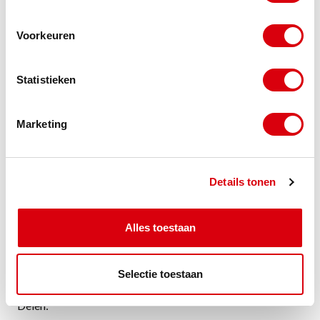
aanpakken? Bel dan gerust,
ik
help je graag bij het
Voorkeuren
proces.
Statistieken
Ruben Wanschers
Advocaat
Marketing
WANSCHERS@REIN.NL
Details tonen
06 14 82 72 58
Alles toestaan
Selectie toestaan
Terug naar kennisbank
Delen: