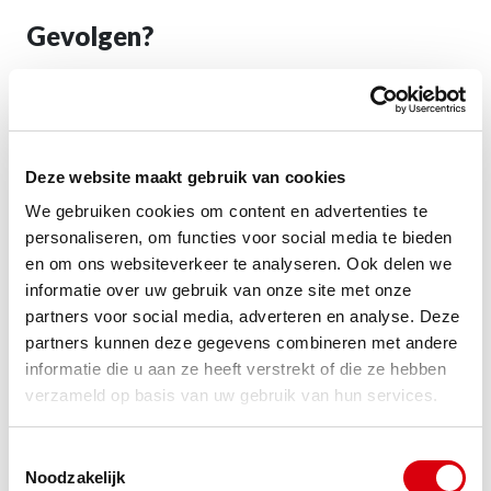
Gevolgen?
Wanneer je de privacy tijdens het ontwikkelproces
niet in je achterhoofd houdt, loop je bijvoorbeeld
het risico dat je persoonsgegevens verwerkt in
Deze website maakt gebruik van cookies
strijd met de AVG. Dit wil je natuurlijk niet.
We gebruiken cookies om content en advertenties te
Daarnaast wil je ook niet achteraf nog een keer
personaliseren, om functies voor social media te bieden
en om ons websiteverkeer te analyseren. Ook delen we
naar de tekentafel om te kijken hoe je wel aan de
informatie over uw gebruik van onze site met onze
privacywetgeving kan voldoen. Kortom, hou vanaf
partners voor social media, adverteren en analyse. Deze
partners kunnen deze gegevens combineren met andere
het begin af aan al rekening met de verwerking van
informatie die u aan ze heeft verstrekt of die ze hebben
persoonsgegevens.
verzameld op basis van uw gebruik van hun services.
Wil je bovenstaande graag toepassen in de praktijk,
Toestemmingsselectie
Noodzakelijk
maar weet je nog niet hoe je dit het beste kan