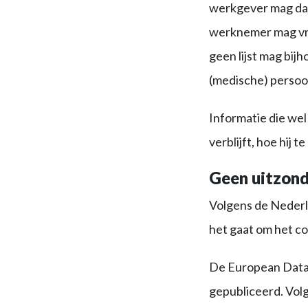
werkgever mag daar
werknemer mag vra
geen lijst mag bij
(medische) perso
Informatie die we
verblijft, hoe hij 
Geen uitzond
Volgens de Nederl
het gaat om het co
De European Data 
gepubliceerd. Vol