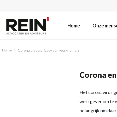
Home
Onze mens
Home
Corona en de privacy van werknemers
Corona en
Het coronavirus gri
werkgever om te we
belangrijk om daa