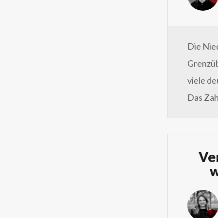
Die Nie
Grenzüb
viele d
Das Zah
Ver
w