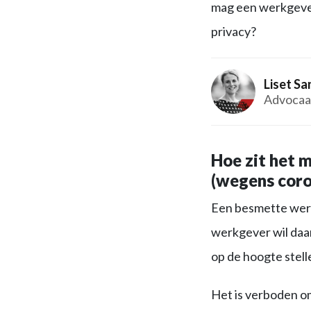
mag een werkgever
privacy?
Liset S
Advocaa
Hoe zit het 
(wegens coro
Een besmette wer
werkgever wil daa
op de hoogte stell
Het is verboden o