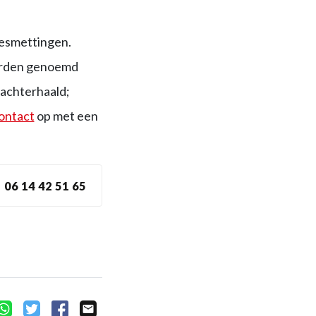
besmettingen.
worden genoemd
 achterhaald;
ontact
op met een
06 14 42 51 65