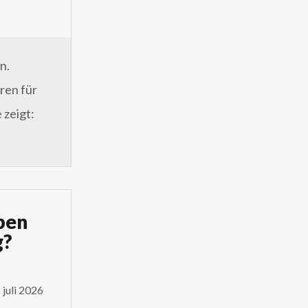
n.
ren für
 zeigt:
bben
g?
juli 2026