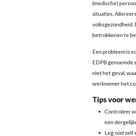
(medische) persoo
situaties. Alleree
volksgezondheid. D
betrokkenen te b
Een probleem is e
EDPB genoemde situ
niet het geval, wa
werknemer het cor
Tips voor we
Controleer 
een dergelijk
Leg
niet
zelf 