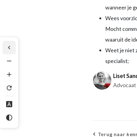
wanneer je g
Wees voorzic
Mocht commun
waaruit de i
Weet je niet 
specialist;
Liset San
Advocaat
Terug naar ken