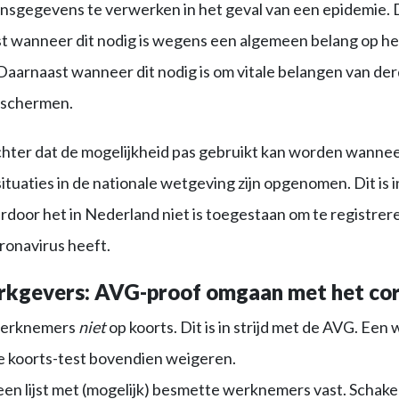
nsgegevens te verwerken in het geval van een epidemie. 
rst wanneer dit nodig is wegens een algemeen belang op he
aarnaast wanneer dit nodig is om vitale belangen van der
eschermen.
chter dat de mogelijkheid pas gebruikt kan worden wannee
aties in de nationale wetgeving zijn opgenomen. Dit is 
ardoor het in Nederland niet is toegestaan om te registrer
onavirus heeft.
rkgevers: AVG-proof omgaan met het co
werknemers
niet
op koorts. Dit is in strijd met de AVG. Ee
e koorts-test bovendien weigeren.
een lijst met (mogelijk) besmette werknemers vast. Schake