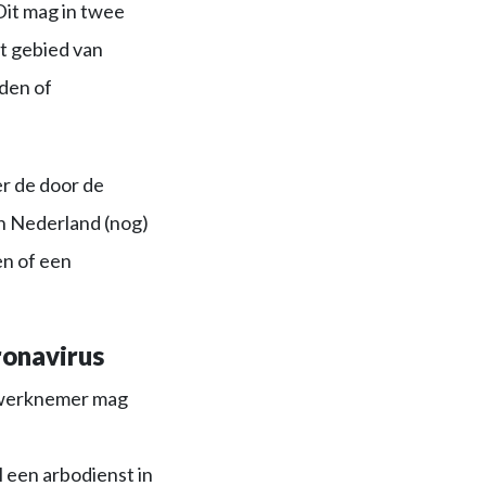
Dit mag in twee
t gebied van
den of
r de door de
in Nederland (nog)
en of een
ronavirus
n werknemer mag
l een arbodienst in