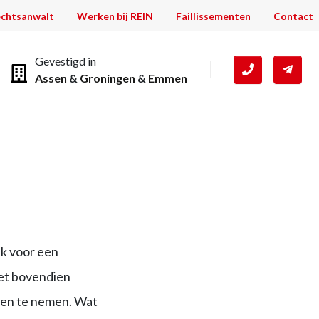
chtsanwalt
Werken bij REIN
Faillissementen
Contact
Gevestigd in
Assen
&
Groningen
&
Emmen
ijk voor een
het bovendien
len te nemen. Wat