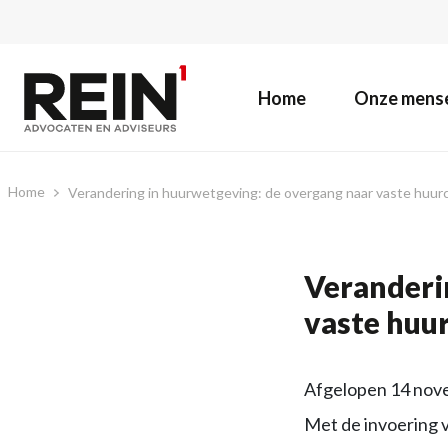
Home
Onze mens
Home
Verandering in huurwetgeving: de overgang naar vaste huur
Veranderi
vaste huu
Afgelopen 14 nove
Met de invoering 