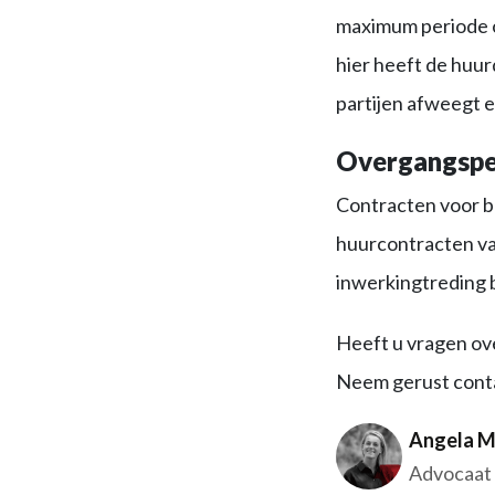
maximum periode o
hier heeft de huur
partijen afweegt 
Overgangspe
Contracten voor b
huurcontracten van
inwerkingtreding 
Heeft u vragen ove
Neem gerust conta
Angela M
Advocaat