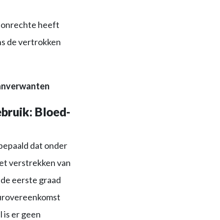
n onrechte heeft
ns de vertrokken
aanverwanten
bruik: Bloed-
 bepaald dat onder
het verstrekken van
de eerste graad
uurovereenkomst
 is er geen