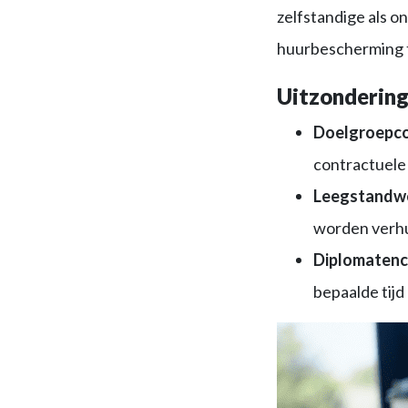
zelfstandige als 
huurbescherming t
Uitzonderin
Doelgroepco
contractuele 
Leegstandw
worden verhu
Diplomatenc
bepaalde tijd m