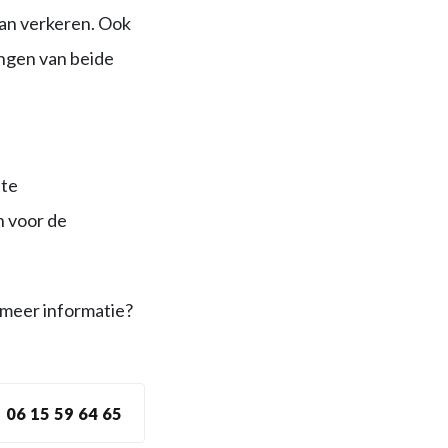
an verkeren. Ook
angen van beide
ste
n voor de
 meer informatie?
06 15 59 64 65