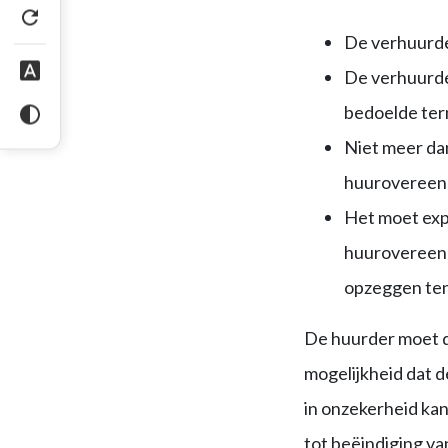
De verhuurde
De verhuurder
bedoelde ter
Niet meer dan
huurovereen
Het moet exp
huurovereenk
opzeggen ten
De huurder moet d
mogelijkheid dat 
in onzekerheid kan
tot beëindiging va