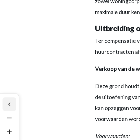
zowel woningcorpor
maximale duur kent
Uitbreiding 
Ter compensatie va
huurcontracten af 
Verkoop van de 
Deze grond houdt i
de uitoefening van
kan opzeggen voor
voorwaarden word
Voorwaarden: