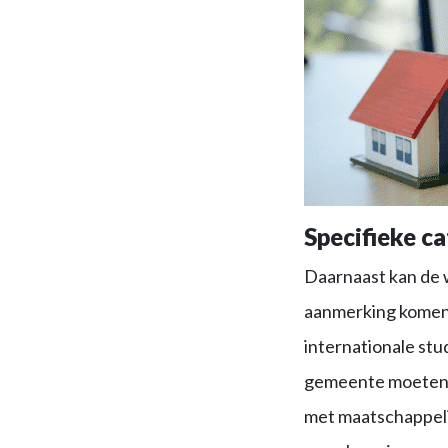
Specifieke c
Daarnaast kan de w
aanmerking komen v
internationale stu
gemeente moeten v
met maatschappelij