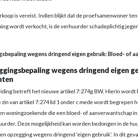
koop is vereist. Indien blijkt dat de proefsamenwoner te
ing wordt verkocht, is de verhuurder schadeplichtig jege
sbepaling wegens dringend eigen gebruik: Bloed- of 
gingsbepaling wegens dringend eigen ge
nten
ding betreft het nieuwe artikel 7:274g BW. Hierin wordt
e zin van artikel 7:274 lid 1 onder c mede wordt begrepen 
n woningzoekende die een bloed- of aanverwantschap in 
uurder. Deze mogelijkheid kan worden bedongen in de h
en opzegging wegens dringend ‘eigen gebruik’. In dit geval