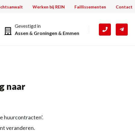
chtsanwalt
Werken bij REIN
Faillissementen
Contact
Gevestigd in
Assen
&
Groningen
&
Emmen
g naar
e huurcontracten’.
ant veranderen.