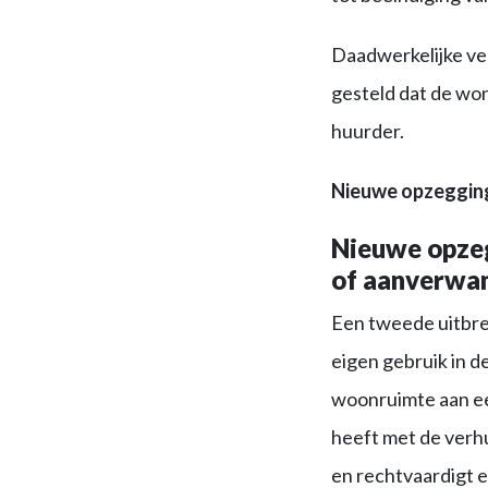
Daadwerkelijke ver
gesteld dat de won
huurder.
Nieuwe opzegging
Nieuwe opzeg
of aanverwa
Een tweede uitbrei
eigen gebruik in d
woonruimte aan ee
heeft met de verh
en rechtvaardigt e