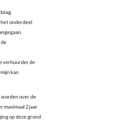
dslag.
n het onderdeel
aangegaan.
 de
e verhuurder de
mijn kan
d worden over de
r maximaal 2 jaar
gging op deze grond