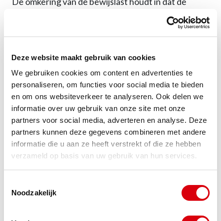
De omkering van de bewijslast houdt in dat de
inspecteur de aanslag kan vaststellen op basis van
een redelijke schatting in plaats van de hoogte ’te
doen laten blijken’. Deze schatting moet wel ergens
Deze website maakt gebruik van cookies
op gebaseerd zijn: de inspecteur mag niet zo maar
We gebruiken cookies om content en advertenties te
personaliseren, om functies voor social media te bieden
extreme hoogten hanteren. Hij heeft dus geen vrij
en om ons websiteverkeer te analyseren. Ook delen we
spel om willekeurige correcties door te voeren.
informatie over uw gebruik van onze site met onze
partners voor social media, adverteren en analyse. Deze
Daarmee is het nog niet voorbij voor de
partners kunnen deze gegevens combineren met andere
informatie die u aan ze heeft verstrekt of die ze hebben
belastingplichtige. Hij mag tegenbewijs leveren. Dit
verzameld op basis van uw gebruik van hun services.
tegenbewijs kan zien op het onderuit halen van de
Toestemmingsselectie
onderbouwingen van de inspecteur, maar ook uit
Noodzakelijk
het aantonen van de correcte hoogte van de
aanslag. Kortom: omkering van de bewijslast is