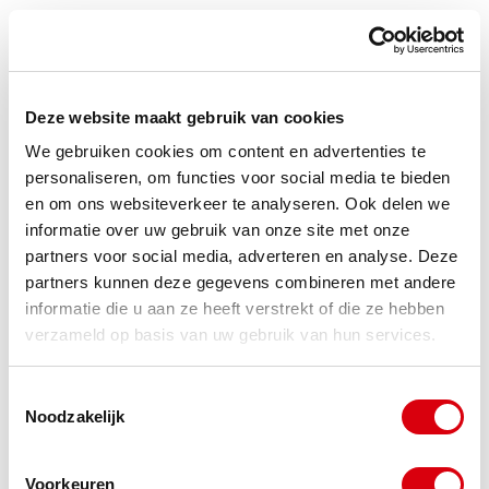
Kortom, als werkgever is het balanceren tussen het
serieus nemen van de klacht en niet meteen
drastische stappen zetten, daarbij de rechten van
Deze website maakt gebruik van cookies
de werknemer tegen wie de klacht is gericht uit het
We gebruiken cookies om content en advertenties te
personaliseren, om functies voor social media te bieden
oog verliezende. Iedere werknemer heeft recht op
en om ons websiteverkeer te analyseren. Ook delen we
een veilige werksfeer.
informatie over uw gebruik van onze site met onze
partners voor social media, adverteren en analyse. Deze
Vragen? Neem contact op
partners kunnen deze gegevens combineren met andere
informatie die u aan ze heeft verstrekt of die ze hebben
Heb je vragen over hoe om te gaan met klachten
verzameld op basis van uw gebruik van hun services.
ten aanzien van een onveilige werksfeer? Stel ze
Toestemmingsselectie
gerust aan
Liset Sandberg
of één van onze andere
Noodzakelijk
collega’s van team
arbeidsrecht
.
Voorkeuren