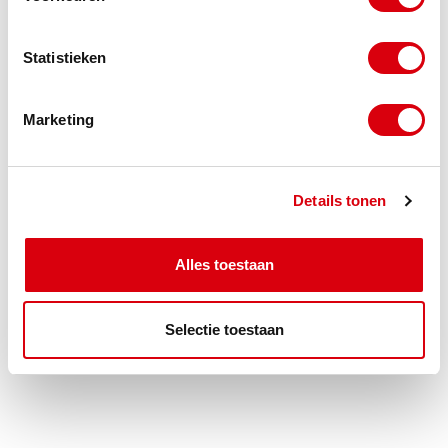
Liset Sandberg
Advocaat
Statistieken
SANDBERG@REIN.NL
Marketing
06 14 42 51 65
Details tonen
Alles toestaan
Terug naar kennisbank
Delen:
Selectie toestaan