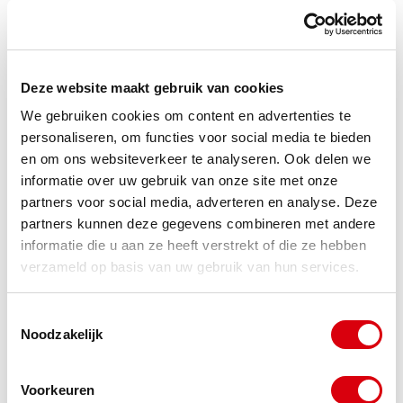
gespecialiseerde markt. Niet elke functie
rechtvaardigt een concurrentiebeding. Hoe
zwaarder, strategischer, informatie- of
Deze website maakt gebruik van cookies
kennisgevoeliger de functie des te sterker sta je als
We gebruiken cookies om content en advertenties te
personaliseren, om functies voor social media te bieden
onderneming in je te beschermen belang.
en om ons websiteverkeer te analyseren. Ook delen we
informatie over uw gebruik van onze site met onze
Commerciële belangen zijn
partners voor social media, adverteren en analyse. Deze
beschermd
partners kunnen deze gegevens combineren met andere
informatie die u aan ze heeft verstrekt of die ze hebben
Het concurrentiebeding of het relatiebeding kan je
verzameld op basis van uw gebruik van hun services.
bedrijf zeker beschermen, mits juist toegepast. Ook
Toestemmingsselectie
bij overgang van onderneming gaat het beding mee
Noodzakelijk
over op de verkrijger. Werknemers blijven
gebonden aan het beding tenzij bij einde
Voorkeuren