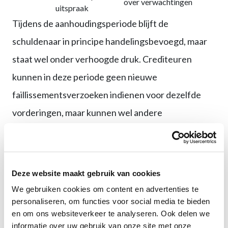
over verwachtingen
uitspraak
Tijdens de aanhoudingsperiode blijft de
schuldenaar in principe handelingsbevoegd, maar
staat wel onder verhoogde druk. Crediteuren
kunnen in deze periode geen nieuwe
faillissementsverzoeken indienen voor dezelfde
vorderingen, maar kunnen wel andere
incassomaatregelen treffen indien geen afspraken
daarover zijn gemaakt.
Deze website maakt gebruik van cookies
De positie van crediteuren tijdens aanhouding is
We gebruiken cookies om content en advertenties te
complex. Zij moeten afwegen of zij akkoord gaan
personaliseren, om functies voor social media te bieden
met de aanhouding of zich daartegen verzetten.
en om ons websiteverkeer te analyseren. Ook delen we
informatie over uw gebruik van onze site met onze