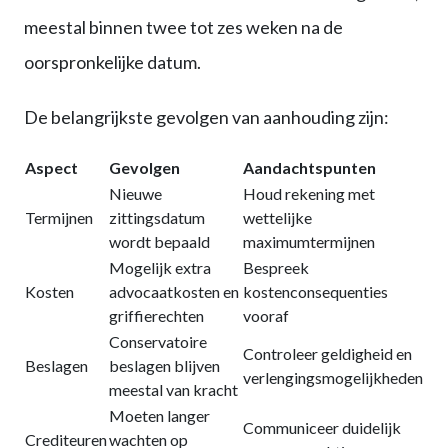
meestal binnen twee tot zes weken na de
oorspronkelijke datum.
De belangrijkste gevolgen van aanhouding zijn:
Aspect
Gevolgen
Aandachtspunten
Nieuwe
Houd rekening met
Termijnen
zittingsdatum
wettelijke
wordt bepaald
maximumtermijnen
Mogelijk extra
Bespreek
Kosten
advocaatkosten en
kostenconsequenties
griffierechten
vooraf
Conservatoire
Controleer geldigheid en
Beslagen
beslagen blijven
verlengingsmogelijkheden
meestal van kracht
Moeten langer
Communiceer duidelijk
Crediteuren
wachten op