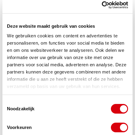
gaat. Ook behouden u en uw medewerkers meer
waardigheid in het proces.
Voor bedrijven met
beperkte schulden en voldoende activa
is dit vaak
Deze website maakt gebruik van cookies
de beste route.
We gebruiken cookies om content en advertenties te
personaliseren, om functies voor social media te bieden
De keuze tussen beide opties vereist zorgvuldige
en om ons websiteverkeer te analyseren. Ook delen we
informatie over uw gebruik van onze site met onze
afweging van financiële en persoonlijke factoren.
partners voor social media, adverteren en analyse. Deze
Wanneer acute liquiditeitsproblemen dreigen of
partners kunnen deze gegevens combineren met andere
informatie die u aan ze heeft verstrekt of die ze hebben
bestuurdersaansprakelijkheid een risico vormt, is
verzameld op basis van uw gebruik van hun services.
snelheid geboden. In dergelijke situaties is
professionele
Steun bij financieel zwaar weer
Toestemmingsselectie
Noodzakelijk
onmisbaar om de juiste strategie te bepalen en
kostbare fouten te voorkomen.
Voorkeuren