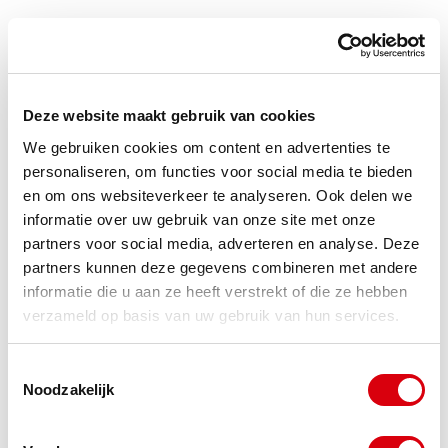
3. Misbruik melden via Notice & Take Down op
Bol.com en Amazon
Bij misbruik kun je melding maken via de Notice &
Deze website maakt gebruik van cookies
Take Down procedures van
Bol.com
of
Amazon
.
We gebruiken cookies om content en advertenties te
personaliseren, om functies voor social media te bieden
Hoewel de procedures niet altijd effectief zijn, kan
en om ons websiteverkeer te analyseren. Ook delen we
het indienen van een klacht bijdragen aan een
informatie over uw gebruik van onze site met onze
snellere verwijdering van de inbreuk en dus
partners voor social media, adverteren en analyse. Deze
partners kunnen deze gegevens combineren met andere
schadebeperkend werken.
informatie die u aan ze heeft verstrekt of die ze hebben
verzameld op basis van uw gebruik van hun services.
4. Documenteer het bewijs
Toestemmingsselectie
Verzamel bewijs van het misbruik. Denk aan:
Noodzakelijk
Screenshots van het onrechtmatige aanbod