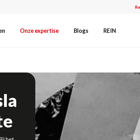
Re
en
Onze expertise
Blogs
REIN
sla
te
ij het