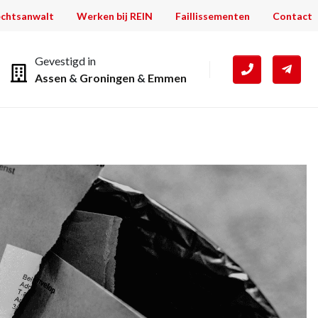
chtsanwalt
Werken bij REIN
Faillissementen
Contact
Gevestigd in
Assen
&
Groningen
&
Emmen