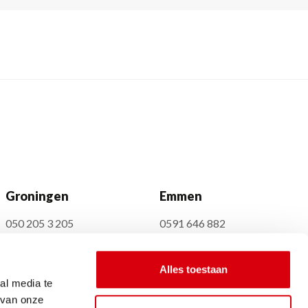
Groningen
Emmen
050 205 3 205
0591 646 882
Hereplein 1
Westerbracht 19
9711 GA, Groningen
7821 CD, Emmen
Alles toestaan
Postbus 622
al media te
9400 AP Assen
 van onze