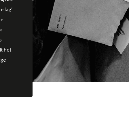
nslag’
de
or
s
dt het
age