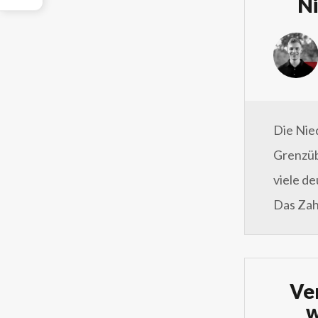
Ni
Die Nie
Grenzüb
viele d
Das Zah
Ver
w