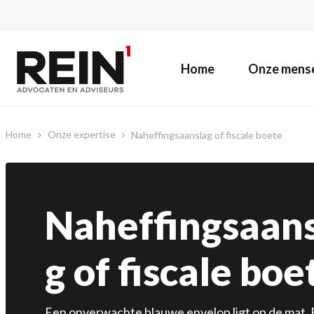
Home
Onze mens
Home
Onze expertise
Naheffingsaanslag of fiscale boete
Naheffingsaan
g of fiscale boe
Een onverwachte blauwe envelop ligt op de mat. B