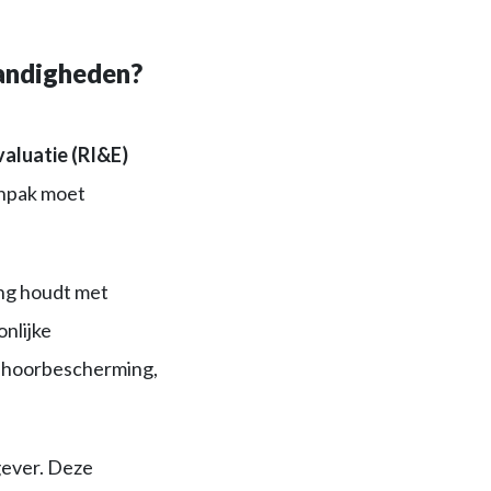
andigheden?
valuatie (RI&E)
anpak moet
ing houdt met
nlijke
gehoorbescherming,
gever. Deze