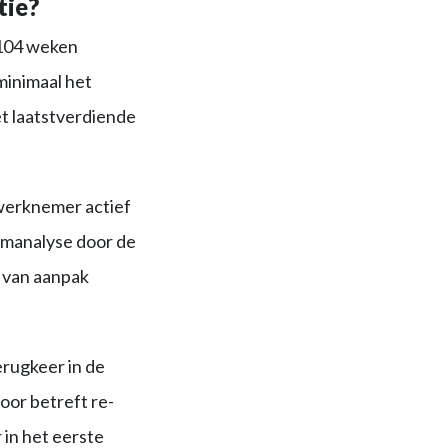
tie?
 104 weken
minimaal het
et laatstverdiende
 werknemer actief
emanalyse door de
n van aanpak
erugkeer in de
oor betreft re-
 in het eerste