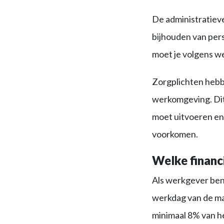
De administratiev
bijhouden van per
moet je volgens we
Zorgplichten hebb
werkomgeving. Dit 
moet uitvoeren en
voorkomen.
Welke financi
Als werkgever ben j
werkdag van de maa
minimaal 8% van he