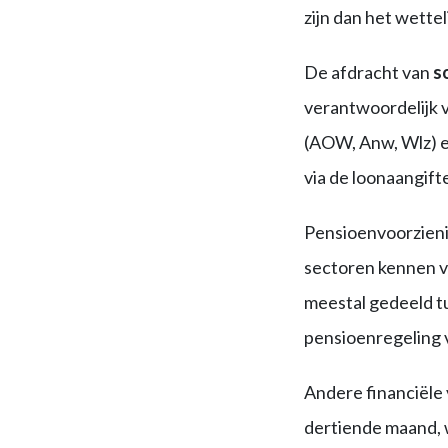
zijn dan het wette
De afdracht van
s
verantwoordelijk 
(AOW, Anw, Wlz) 
via de loonaangifte
Pensioenvoorzienin
sectoren kennen v
meestal gedeeld t
pensioenregeling v
Andere financiële
dertiende maand, w