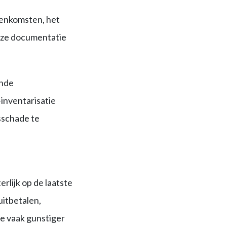
eenkomsten, het
eze documentatie
onde
inventarisatie
sschade te
rlijk op de laatste
uitbetalen,
ie vaak gunstiger