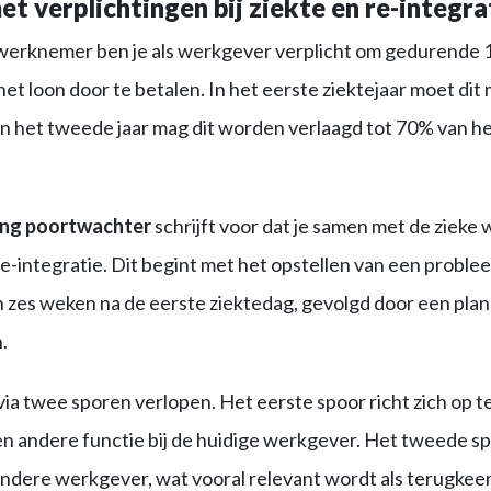
et verplichtingen bij ziekte en re-integra
n werknemer ben je als werkgever verplicht om gedurende
et loon door te betalen. In het eerste ziektejaar moet dit 
in het tweede jaar mag dit worden verlaagd tot 70% van h
ing poortwachter
schrijft voor dat je samen met de zieke
-integratie. Dit begint met het opstellen van een proble
n zes weken na de eerste ziektedag, gevolgd door een pla
.
via twee sporen verlopen. Het eerste spoor richt zich op t
en andere functie bij de huidige werkgever. Het tweede sp
 andere werkgever, wat vooral relevant wordt als terugkeer