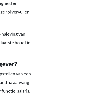
ligheid en
e rol vervullen,
 naleving van
laatste houdt in
gever?
opstellen van een
aand na aanvang
unctie, salaris,