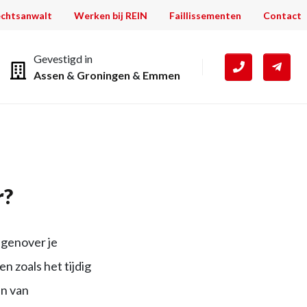
chtsanwalt
Werken bij REIN
Faillissementen
Contact
Gevestigd in
Assen
&
Groningen
&
Emmen
r?
egenover je
 zoals het tijdig
en van