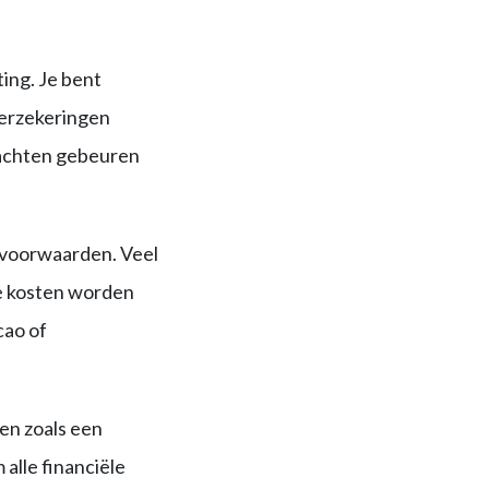
ting. Je bent
verzekeringen
achten gebeuren
dsvoorwaarden. Veel
e kosten worden
cao of
en zoals een
alle financiële