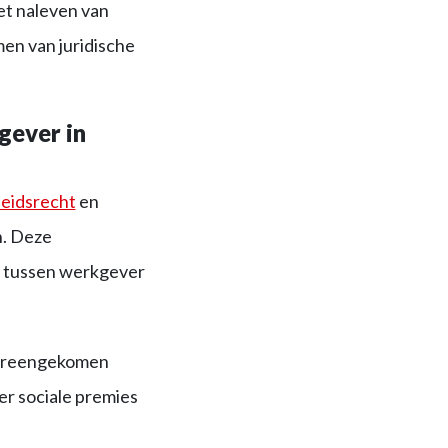
et naleven van
men van juridische
gever in
eidsrecht
en
n. Deze
e tussen werkgever
overeengekomen
er sociale premies