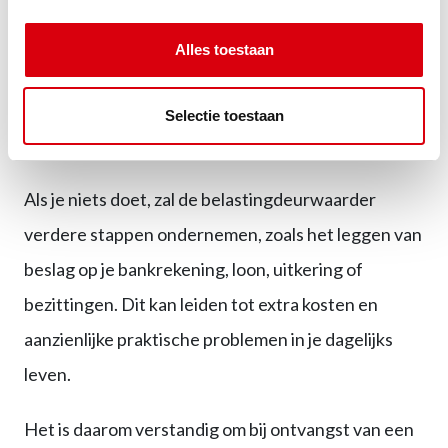
Bezwaar maken tegen het dwangbevel (alleen
mogelijk bij formele gebreken in het
Alles toestaan
dwangbevel zelf)
In verzet gaan via de rechter (alleen in
Selectie toestaan
specifieke situaties zoals verjaring)
Als je niets doet, zal de belastingdeurwaarder
verdere stappen ondernemen, zoals het leggen van
beslag op je bankrekening, loon, uitkering of
bezittingen. Dit kan leiden tot extra kosten en
aanzienlijke praktische problemen in je dagelijks
leven.
Het is daarom verstandig om bij ontvangst van een