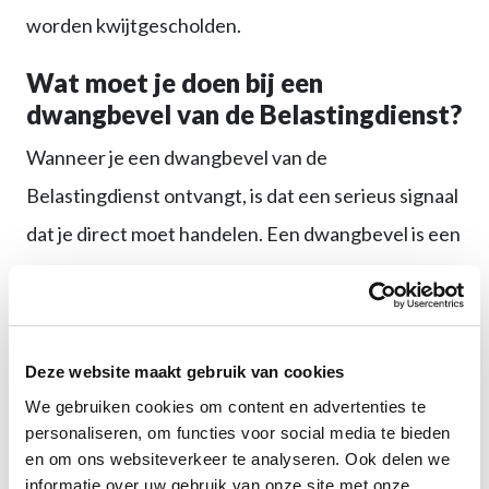
worden kwijtgescholden.
Wat moet je doen bij een
dwangbevel van de Belastingdienst?
Wanneer je een dwangbevel van de
Belastingdienst ontvangt, is dat een serieus signaal
dat je direct moet handelen. Een dwangbevel is een
officieel document waarmee de Belastingdienst
aangeeft dat ze het recht hebben om zonder
tussenkomst van de rechter beslag te leggen op je
Deze website maakt gebruik van cookies
bezittingen of inkomsten.
We gebruiken cookies om content en advertenties te
personaliseren, om functies voor social media te bieden
De eerste stap is het
zorgvuldig lezen
van het
en om ons websiteverkeer te analyseren. Ook delen we
dwangbevel. Hierin staat informatie over de
informatie over uw gebruik van onze site met onze