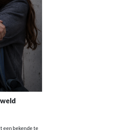
eweld
et een bekende te