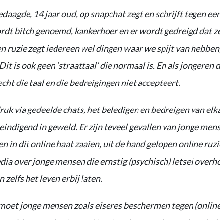
edaagde, 14 jaar oud, op snapchat zegt en schrijft tegen ee
wordt bitch genoemd, kankerhoer en er wordt gedreigd dat z
n ruzie zegt iedereen wel dingen waar we spijt van hebben, 
Dit is ook geen ‘straattaal’ die normaal is. En als jongeren 
cht die taal en die bedreigingen niet accepteert.
uk via gedeelde chats, het beledigen en bedreigen van elka
– eindigend in geweld. Er zijn teveel gevallen van jonge men
in dit online haat zaaien, uit de hand gelopen online ruzi
dia over jonge mensen die ernstig (psychisch) letsel over
 zelfs het leven erbij laten.
t moet jonge mensen zoals eiseres beschermen tegen (online