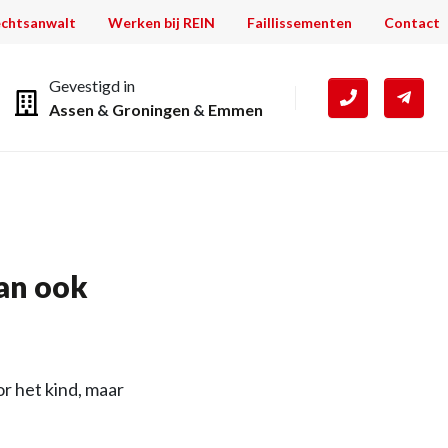
chtsanwalt
Werken bij REIN
Faillissementen
Contact
Gevestigd in
Assen
&
Groningen
&
Emmen
an ook
r het kind, maar