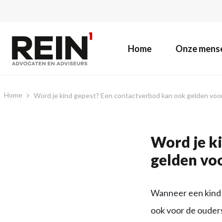
Home
Onze mens
Home
Word je kind gepest? Een contactverbod kan ook gelden voor
Word je k
gelden voo
Wanneer een kind w
ook voor de ouders