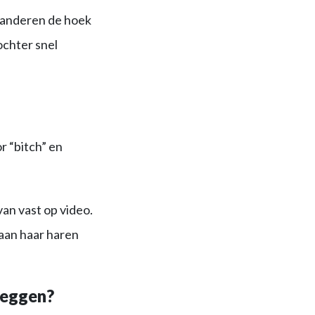
 anderen de hoek
ochter snel
r “bitch” en
an vast op video.
 aan haar haren
leggen?