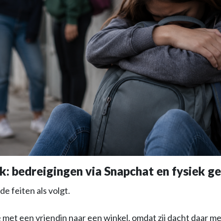
k: bedreigingen via Snapchat en fysiek g
de feiten als volgt.
 met een vriendin naar een winkel, omdat zij dacht daar m