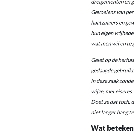
dreigementen en ge
Gevoelens van perm
haatzaaiers en ge
hun eigen vrijheden
wat men wil en te 
Gelet op de herhaa
gedaagde gebruikte
in deze zaak zonde
wijze, met eiseres.
Doet ze dat toch, 
niet langer bang t
Wat betekent