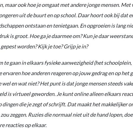
in, maar ook hoe je omgaat met andere jonge mensen. Met 
ngeren uit de buurt en op school. Daar hoort ook bij dat er
dschappen ontstaan en tenietgaan. En opgroeien is lang niet
druk is groot. Hoe ga je daarmee om? Kun je daar weerstan
 gepest worden? Kijk je toe? Grijp je in?
 te gaan in elkaars fysieke aanwezigheid (het schoolplein, 
je ervaren hoe anderen reageren op jouw gedrag en op het 
wel en wat niet? Het punt is dat jonge mensen steeds vaker
eld is virtueel geworden. Je kunt online alleen elkaars reac
 dingen die je zegt of schrijft. Dat maakt het makkelijker 
 zou zeggen. Ruzies die normaal niet uit de hand lopen, doe
e reacties op elkaar.