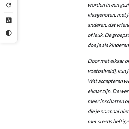
worden in een gez
klasgenoten, met jo
anderen, dat vrien
of leuk. De groeps
doe je als kinderen
Door met elkaar om
voetbalveld), kun 
Wat accepteren we 
elkaar zijn. De wer
meer inschatten op
die je normaal niet
met steeds heftiger