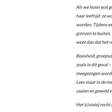
Als we lezen wat g
haar leeftijd: ze 
worden. Tijdens ee
grenzen te buiten. 
weet dan dat het re
Boosheid, groepsdr
zoals in dit geval 
meegezogen worden 
Lees maar in de me
zaaien en geweld en
Het (civiele) rech