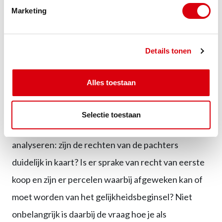
Marketing
mogelijk het Didam-arrest van toepassing. Kijk ook
naar jouw positie: heb je recht van eerste koop en
hoe lang loopt de pacht nog? Uiteraard kunnen wij
Details tonen
je hierin bijstaan en een analyse maken of er
stappen nodig zijn.
Alles toestaan
Ben je zelf verpachter en van plan tot verkoop over
Selectie toestaan
te gaan? Ook dan kunnen wij voor jou de situatie
analyseren: zijn de rechten van de pachters
duidelijk in kaart? Is er sprake van recht van eerste
koop en zijn er percelen waarbij afgeweken kan of
moet worden van het gelijkheidsbeginsel? Niet
onbelangrijk is daarbij de vraag hoe je als