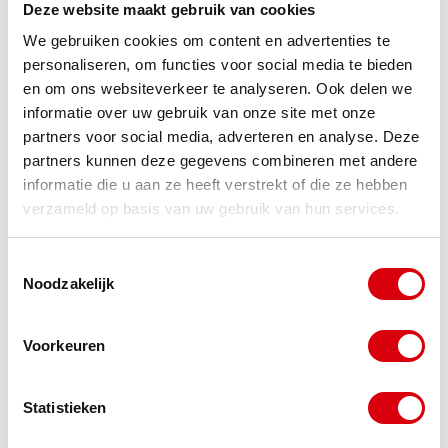
Deze website maakt gebruik van cookies
de verkoop.
We gebruiken cookies om content en advertenties te
Kan je als pachter stappen nemen?
personaliseren, om functies voor social media te bieden
en om ons websiteverkeer te analyseren. Ook delen we
Kort en krachtig: Ja. Word je als pachter
informatie over uw gebruik van onze site met onze
partners voor social media, adverteren en analyse. Deze
geconfronteerd met verkoop? Dan zijn er zeker
partners kunnen deze gegevens combineren met andere
stappen mogelijk. Aangezien de jurisprudentie laat
informatie die u aan ze heeft verstrekt of die ze hebben
zien dat er nog veel onduidelijkheid is bij
verzameld op basis van uw gebruik van hun services.
particuliere pachters en (verkoop van) versnipperd
Toestemmingsselectie
grond, is het altijd raadzaam om stappen tegen de
Noodzakelijk
verkoper en/of het bestuursorgaan te nemen.
Voorkeuren
Als pachter moet je daarvoor eerst de zeggenschap
van de verkopende partij analyseren. Wordt deze
Statistieken
feitelijk bestuurd door een bestuursorgaan? Dan is