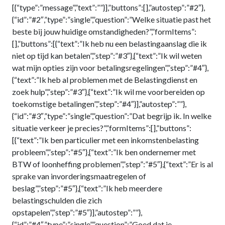
[{“type”:”message”,”text”:””}],”buttons”:[],”autostep”:”#2″},
{“id”:”#2″,”type”:”single”,”question”:”Welke situatie past het
beste bij jouw huidige omstandigheden?”,”formItems”:
[],”buttons”:[{“text”:”Ik heb nu een belastingaanslag die ik
niet op tijd kan betalen”,”step”:”#3″},{“text”:”Ik wil weten
wat mijn opties zijn voor betalingsregelingen”,”step”:”#4″},
{“text”:”Ik heb al problemen met de Belastingdienst en
zoek hulp”,”step”:”#3″},{“text”:”Ik wil me voorbereiden op
toekomstige betalingen”,”step”:”#4″}],”autostep”:””},
{“id”:”#3″,”type”:”single”,”question”:”Dat begrijp ik. In welke
situatie verkeer je precies?”,”formItems”:[],”buttons”:
[{“text”:”Ik ben particulier met een inkomstenbelasting
probleem”,”step”:”#5″},{“text”:”Ik ben ondernemer met
BTW of loonheffing problemen”,”step”:”#5″},{“text”:”Er is al
sprake van invorderingsmaatregelen of
beslag”,”step”:”#5″},{“text”:”Ik heb meerdere
belastingschulden die zich
opstapelen”,”step”:”#5″}],”autostep”:””},
{“id”:”#4″,”type”:”single”,”question”:”Goed dat je