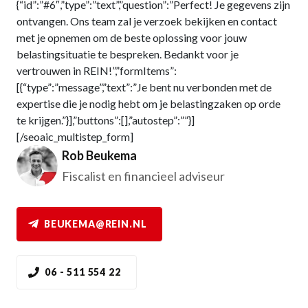
{“id”:”#6″,”type”:”text”,”question”:”Perfect! Je gegevens zijn
ontvangen. Ons team zal je verzoek bekijken en contact
met je opnemen om de beste oplossing voor jouw
belastingsituatie te bespreken. Bedankt voor je
vertrouwen in REIN!”,”formItems”:
[{“type”:”message”,”text”:”Je bent nu verbonden met de
expertise die je nodig hebt om je belastingzaken op orde
te krijgen.”}],”buttons”:[],”autostep”:””}]
[/seoaic_multistep_form]
Rob Beukema
Fiscalist en financieel adviseur
BEUKEMA@REIN.NL
06 - 511 554 22