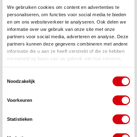
Bij ondernemers stelt de Belastingdienst vaak
We gebruiken cookies om content en advertenties te
aanvullende voorwaarden, zoals het moeten
personaliseren, om functies voor social media te bieden
en om ons websiteverkeer te analyseren. Ook delen we
verstrekken van financiële gegevens of
informatie over uw gebruik van onze site met onze
zekerheden. Ook wordt er gekeken naar de
partners voor social media, adverteren en analyse. Deze
partners kunnen deze gegevens combineren met andere
levensvatbaarheid van je onderneming.
informatie die u aan ze heeft verstrekt of die ze hebben
verzameld op basis van uw gebruik van hun services.
Belangrijk om te weten is dat tijdens een
betalingsregeling de invorderingsrente gewoon
Toestemmingsselectie
Noodzakelijk
doorloopt. Het is daarom financieel voordeliger om
zo snel mogelijk af te lossen als je daartoe in staat
Voorkeuren
bent.
Statistieken
Een betalingsregeling vraag je aan via
MijnBelastingdienst (voor particulieren) of