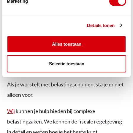
Marketing
MijnBelastingdienst Zakelijk (voor ondernemers).
In sommige gevallen kan het verstandig zijn om
Details tonen
professionele hulp in te schakelen bij het aanvragen
en onderhandelen over de voorwaarden van je
Alles toestaan
betalingsregeling.
Kun je hulp krijgen bij het oplossen
Selectie toestaan
van belastingschulden?
Als je worstelt met belastingschulden, sta je er niet
alleen voor.
Wij
kunnen je hulp bieden bij complexe
belastingzaken. We kennen de fiscale regelgeving
in detail en weten hoe je het beste kunt