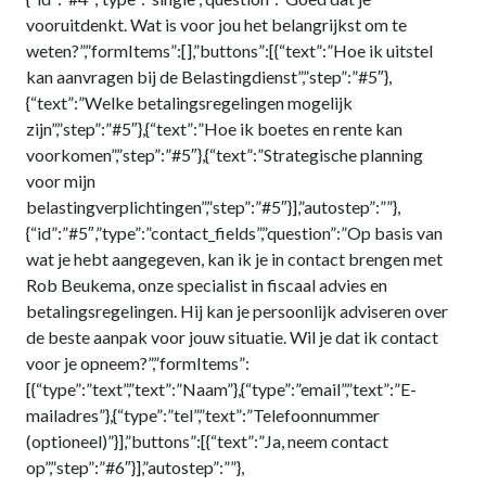
vooruitdenkt. Wat is voor jou het belangrijkst om te
weten?”,”formItems”:[],”buttons”:[{“text”:”Hoe ik uitstel
kan aanvragen bij de Belastingdienst”,”step”:”#5″},
{“text”:”Welke betalingsregelingen mogelijk
zijn”,”step”:”#5″},{“text”:”Hoe ik boetes en rente kan
voorkomen”,”step”:”#5″},{“text”:”Strategische planning
voor mijn
belastingverplichtingen”,”step”:”#5″}],”autostep”:””},
{“id”:”#5″,”type”:”contact_fields”,”question”:”Op basis van
wat je hebt aangegeven, kan ik je in contact brengen met
Rob Beukema, onze specialist in fiscaal advies en
betalingsregelingen. Hij kan je persoonlijk adviseren over
de beste aanpak voor jouw situatie. Wil je dat ik contact
voor je opneem?”,”formItems”:
[{“type”:”text”,”text”:”Naam”},{“type”:”email”,”text”:”E-
mailadres”},{“type”:”tel”,”text”:”Telefoonnummer
(optioneel)”}],”buttons”:[{“text”:”Ja, neem contact
op”,”step”:”#6″}],”autostep”:””},