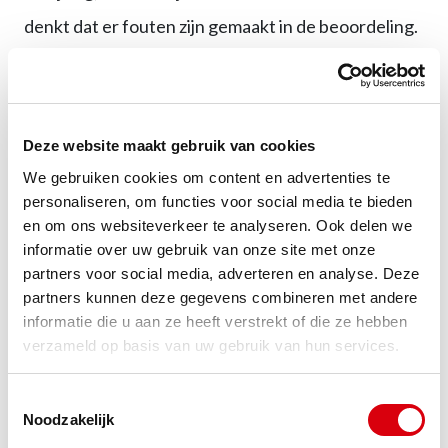
denkt dat er fouten zijn gemaakt in de beoordeling.
Je kunt ook contact opnemen met de
gemeentelijke schuldhulpverlening. Elke gemeente
Deze website maakt gebruik van cookies
heeft een schuldhulpverleningsloket dat kosteloos
We gebruiken cookies om content en advertenties te
advies en bemiddeling biedt. Zij kunnen soms met
personaliseren, om functies voor social media te bieden
de Belastingdienst tot een oplossing komen die
en om ons websiteverkeer te analyseren. Ook delen we
informatie over uw gebruik van onze site met onze
voor jou niet mogelijk was.
partners voor social media, adverteren en analyse. Deze
partners kunnen deze gegevens combineren met andere
Andere alternatieven zijn:
informatie die u aan ze heeft verstrekt of die ze hebben
verzameld op basis van uw gebruik van hun services.
Het aanvragen van schuldsanering (WSNP)
via de rechtbank
Toestemmingsselectie
Noodzakelijk
Herberekening van je beslagvrije voet laten