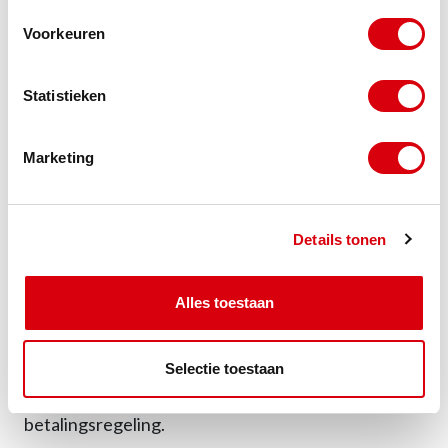
uitvoeren
Voorkeuren
Onderzoeken of kwijtschelding mogelijk is bij
bijzondere omstandigheden
Statistieken
Het inschakelen van een
advocaat
Marketing
gespecialiseerd in belastingrecht
In sommige gevallen kan het verstandig zijn om te
Details tonen
kijken of je extra inkomsten kunt genereren of
uitgaven kunt verminderen om meer financiële
Alles toestaan
ruimte te creëren. Ook het verkopen van
bezittingen om een deel van de schuld ineens af te
Selectie toestaan
lossen kan soms deuren openen voor een
betalingsregeling.