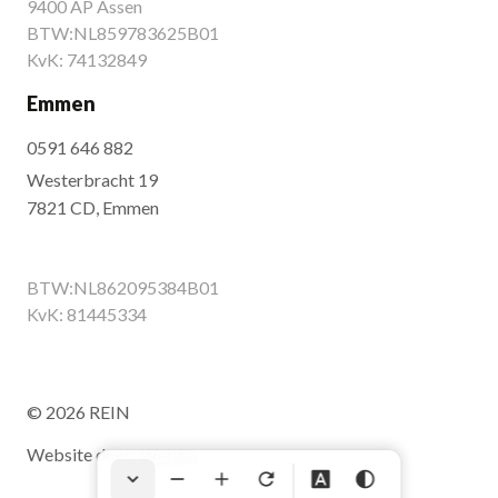
9400 AP Assen
BTW:NL859783625B01
KvK: 74132849
Emmen
0591 646 882
Westerbracht 19
7821 CD, Emmen
BTW:NL862095384B01
KvK: 81445334
© 2026 REIN
Website door:
Webba